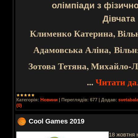
олімпіади з фізично
Дівчата
Клименко Катерина, Віл
Адамовська Аліна, Віль
Зотова Тетяна, Михайло-
...
Читати дал
Категорія:
Новини
|
Переглядів:
677
|
Додав:
svetabal
(0)
Cool Games 2019
18 жовтня 