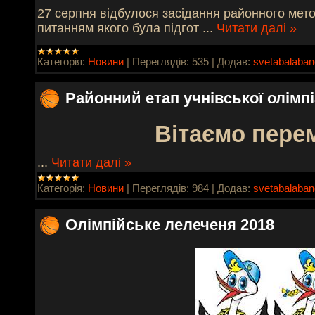
27 серпня відбулося засідання районного мет
питанням якого була підгот
...
Читати далі »
Категорія:
Новини
|
Переглядів:
535
|
Додав:
svetabalaba
Районний етап учнівської олімп
Вітаємо пере
...
Читати далі »
Категорія:
Новини
|
Переглядів:
984
|
Додав:
svetabalaba
Олімпійське лелеченя 2018