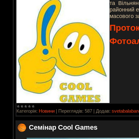
та Вільнян
районний е
масового з
Проток
Фотоа
Категорія:
Новини
|
Переглядів:
587
|
Додав:
svetabalaba
Семінар Cool Games