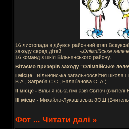
16 листопада відбувся районний етап Всеукра
заходу серед дітей «
Олімпійське лелеч
16 команд з шкіл Вільнянського району.
Вітаємо призерів заходу "Олімпійське леле
І місце
- Вільнянська загальноосвітня школа І-І
В.А., Загреба С.С., Балабанова С. А.)
ІІ місце
- Вільнянська гімназія Світоч (вчителі 
ІІІ місце
- Михайло-Лукашівська ЗОШ (Вчитель 
Фот
...
Читати далі »