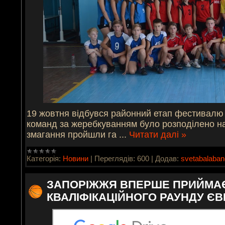
19 жовтня відбувся районний етап фестивалю 
команд за жеребкуванням було розподілено на
змагання пройшли га
...
Читати далі »
Категорія:
Новини
|
Переглядів:
600
|
Додав:
svetabalaba
ЗАПОРІЖЖЯ ВПЕРШЕ ПРИЙМАЄ
КВАЛІФІКАЦІЙНОГО РАУНДУ ЄВ