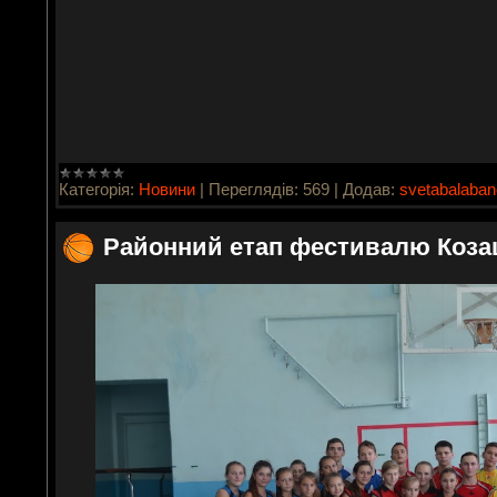
Категорія:
Новини
|
Переглядів:
569
|
Додав:
svetabalaba
Районний етап фестивалю Коза