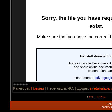
Категорія:
Новини
|
Переглядів:
465
|
Додав:
svetabalaba
1
2
3
...
27
28
»
Cop
Зробити