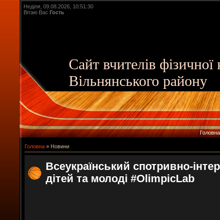
Неділя, 09.08.2026, 10:51:30
Вітаю Вас
Гость
Сайт вчителів фізичної
Вільнянського району
Головна
Головна
»
Новини
Всеукраїнський спотривно-інтер
дітей та молоді #OlimpicLab