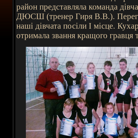
район представляла команда дівча
ДЮСШ
(тренер Гиря В.В.). Пере
наші дівчата посіли І місце. Кух
отримала звання кращого гравця т