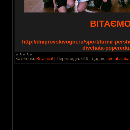
ВІТАЄМО
http://dniprovskivogni.ru/sport/turnir-pers
divchata-poperedu
Категорія:
Вітаємо!
|
Переглядів:
619
|
Додав:
svetabalab