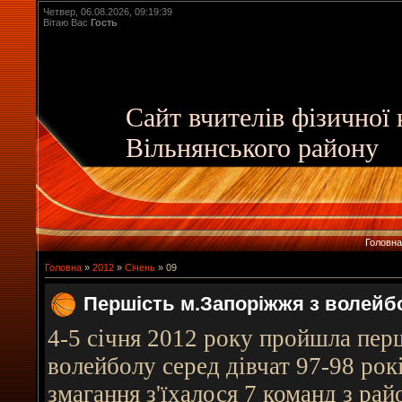
Четвер, 06.08.2026, 09:19:39
Вітаю Вас
Гость
Сайт вчителів фізичної
Вільнянського району
Головна
Головна
»
2012
»
Січень
»
09
Першість м.Запоріжжя з волейб
4-5 січня 2012 року пройшла пер
волейболу серед дівчат 97-98 рок
змагання з'їхалося 7 команд з ра